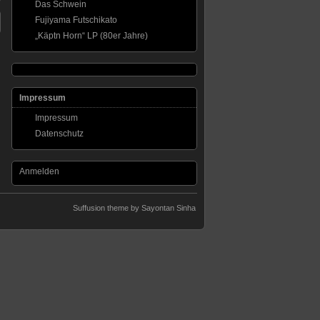
Das Schwein
Fujiyama Futschikato
„Käptn Horn“ LP (80er Jahre)
Impressum
Impressum
Datenschutz
Anmelden
Suffusion theme by Sayontan Sinha