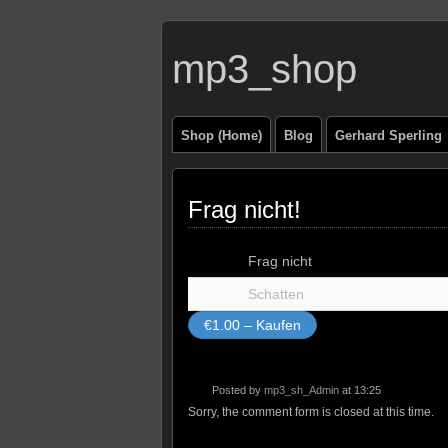
mp3_shop
Shop (Home)
Blog
Gerhard Sperling
Frag nicht!
Frag nicht
Schatten
€1.00 – Kaufen
Posted by
mp3_sh_Admin
at 13:25
Sorry, the comment form is closed at this time.