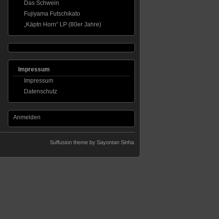
Das Schwein
Fujiyama Futschikato
„Käptn Horn“ LP (80er Jahre)
Impressum
Impressum
Datenschutz
Anmelden
Suffusion theme by Sayontan Sinha