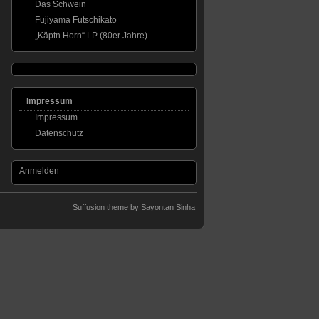
Das Schwein
Fujiyama Futschikato
„Käptn Horn“ LP (80er Jahre)
Impressum
Impressum
Datenschutz
Anmelden
Suffusion theme by Sayontan Sinha